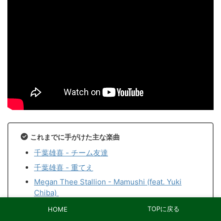
これまでに手がけた主な楽曲
千葉雄喜 - チーム友達
千葉雄喜 - 重てえ
Megan Thee Stallion - Mamushi (feat. Yuki
Chiba)
Watson, eyden - Working Class Anthem
TOPに戻る
HOME