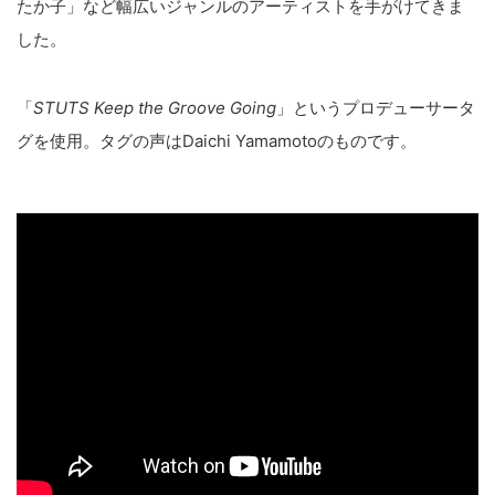
たか子」など幅広いジャンルのアーティストを手がけてきま
した。
「
STUTS Keep the Groove Going
」というプロデューサータ
グを使用。タグの声はDaichi Yamamotoのものです。