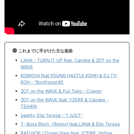
これまでに手がけた主な楽曲
LANA - TURN IT UP feat. Candee & ZOT on the
WAVE
KOWICHI feat.YOUNG HASTLE,KOHH & DJ TY-
KOH - "Boyfriend #2
ZOT on the WAVE & Fuji Taito - Crayon
ZOT on the WAVE feat. YZERR & Candee -
TEIHEN
swetty, Elle Teresa - "I JUST"
7- Boss Bitch（Remix) feat.LANA & Elle Teresa
BAD HOP / Ocean View feat. YZERR, Yellow