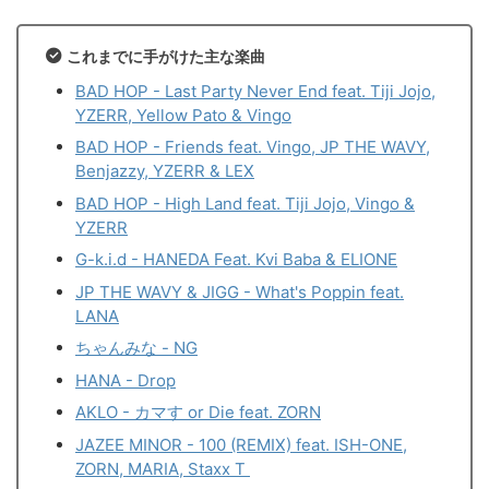
これまでに手がけた主な楽曲
BAD HOP - Last Party Never End feat. Tiji Jojo,
YZERR, Yellow Pato & Vingo
BAD HOP - Friends feat. Vingo, JP THE WAVY,
Benjazzy, YZERR & LEX
BAD HOP - High Land feat. Tiji Jojo, Vingo &
YZERR
G-k.i.d - HANEDA Feat. Kvi Baba & ELIONE
JP THE WAVY & JIGG - What's Poppin feat.
LANA
ちゃんみな - NG
HANA - Drop
AKLO - カマす or Die feat. ZORN
JAZEE MINOR - 100 (REMIX) feat. ISH-ONE,
ZORN, MARIA, Staxx T