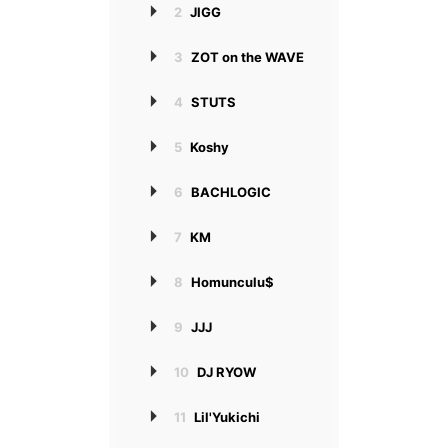
2
JIGG
3
ZOT on the WAVE
4
STUTS
5
Koshy
6
BACHLOGIC
7
KM
8
Homunculu$
9
JJJ
10
DJ RYOW
11
Lil'Yukichi