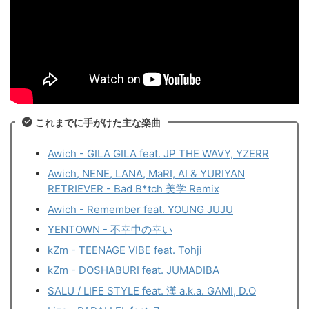
これまでに手がけた主な楽曲
Awich - GILA GILA feat. JP THE WAVY, YZERR
Awich, NENE, LANA, MaRI, AI & YURIYAN
RETRIEVER - Bad B*tch 美学 Remix
Awich - Remember feat. YOUNG JUJU
YENTOWN - 不幸中の幸い
kZm - TEENAGE VIBE feat. Tohji
kZm - DOSHABURI feat. JUMADIBA
SALU / LIFE STYLE feat. 漢 a.k.a. GAMI, D.O