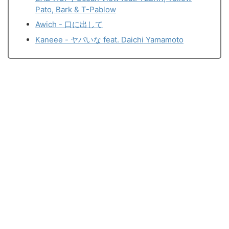
Pato, Bark & T-Pablow
Awich - 口に出して
Kaneee - ヤバいな feat. Daichi Yamamoto