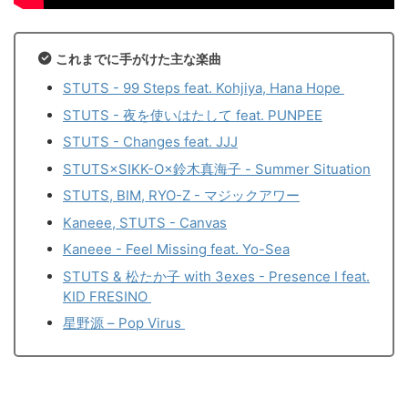
これまでに手がけた主な楽曲
STUTS - 99 Steps feat. Kohjiya, Hana Hope
STUTS - 夜を使いはたして feat. PUNPEE
STUTS - Changes feat. JJJ
STUTS×SIKK-O×鈴木真海子 - Summer Situation
STUTS, BIM, RYO-Z - マジックアワー
Kaneee, STUTS - Canvas
Kaneee - Feel Missing feat. Yo-Sea
STUTS & 松たか子 with 3exes - Presence I feat.
KID FRESINO
星野源 – Pop Virus