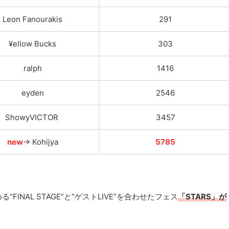
Leon Fanourakis
291
¥ellow Bucks
303
ralph
1416
eyden
2546
ShowyVICTOR
3457
new
→ Kohijya
5785
NAL STAGE”と“ゲストLIVE”を合わせたフェス
「STARS」が