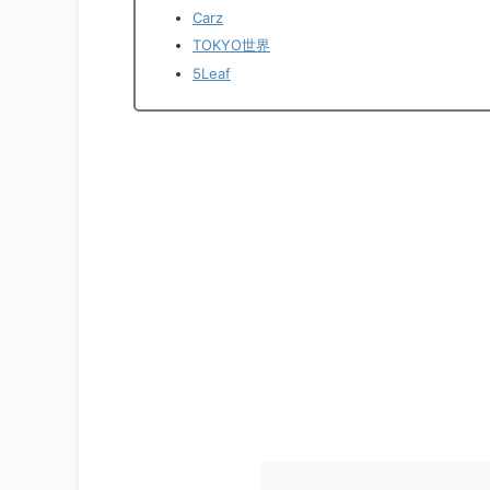
Carz
TOKYO世界
5Leaf