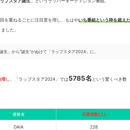
ップスタア誕生
」というラッパーオーディション番組。
）、回を重ねるごとに注目度を増し、もはや
いち番組という枠を超え
りました。
生」から“誕生”がぬけて「ラップスタア2024」に。
5785名
激増
し、「ラップスタア2024」では
という驚くべき数
優勝者
応募者数(人)
DAIA
228