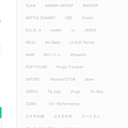
5Leaf
AMEBA HIPHOP
BADHOP
BATTLE SUMMIT
CBD
Charlu
た
Eric.B. Jr
eyden
io
JAKEN
KEIJU
Kvi Baba
Lil Soft Tennis
MaRI
MCバトル
Miyauchi
POP YOURS
Pxrge Trxxxper
SATORU
ShowyVICTOR
skew
SKRYU
Tiji Jojo
Vingo
Yo-Sea
ZORN
「03- Performance」
おすすめ曲
おすすめ本
がーどまん