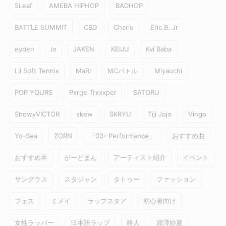
5Leaf
AMEBA HIPHOP
BADHOP
BATTLE SUMMIT
CBD
Charlu
Eric.B. Jr
eyden
io
JAKEN
KEIJU
Kvi Baba
Lil Soft Tennis
MaRI
MCバトル
Miyauchi
POP YOURS
Pxrge Trxxxper
SATORU
ShowyVICTOR
skew
SKRYU
Tiji Jojo
Vingo
Yo-Sea
ZORN
「03- Performance」
おすすめ曲
おすすめ本
がーどまん
アーティスト紹介
イベント
サングラス
スタジャン
タトゥー
ファッション
フェス
ミメイ
ラップスタア
初心者向け
女性ラッパー
日本語ラップ
柊人
瀧澤紗夏