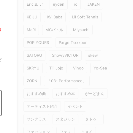
Eric.B. Jr
eyden
io
JAKEN
KEIJU
Kvi Baba
Lil Soft Tennis
ラ
MaRI
MCバトル
Miyauchi
POP YOURS
Pxrge Trxxxper
SATORU
ShowyVICTOR
skew
だ
SKRYU
Tiji Jojo
Vingo
Yo-Sea
ZORN
「03- Performance」
おすすめ曲
おすすめ本
がーどまん
アーティスト紹介
イベント
サングラス
スタジャン
タトゥー
ファッション
フェス
ミメイ