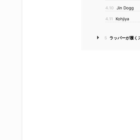
4.10
Jin Dogg
4.11
Kohjiya
5
ラッパーが履く