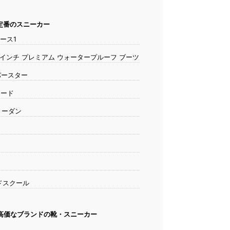
定番のスニーカー
ォース1
nd 6インチ プレミアム ウォータープルーフ ブーツ
ーパースター
ェード
ョーダン
ルドスクール
高価なブランドの靴・スニーカー