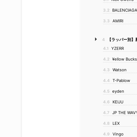
3.2
BALENCIAG
3.3
AMIRI
4
【ラッパー別】
4.1
YZERR
4.2
¥ellow Bucks
4.3
Watson
4.4
T-Pablow
4.5
eyden
4.6
KEIJU
4.7
JP THE WAV
4.8
LEX
4.9
Vingo