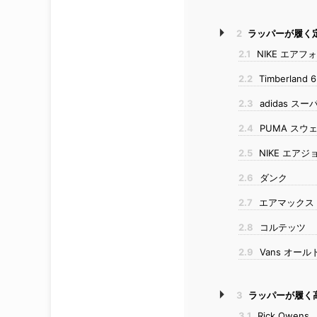
2
ラッパーが履く
2.1
NIKE エアフ
2.2
Timberla
2.3
adidas ス
2.4
PUMA スウ
2.5
NIKE エアジ
2.6
ダンク
2.7
エアマックス
2.8
コルテッツ
2.9
Vans オー
3
ラッパーが履く
3.1
Rick Owens