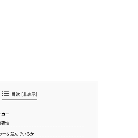
目次
[
非表示
]
ーカー
重要性
カーを選んでいるか