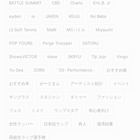
BATTLE SUMMIT
CBD
Charlu
Eric.B. Jr
eyden
io
JAKEN
KEIJU
Kvi Baba
Lil Soft Tennis
MaRI
MCバトル
Miyauchi
POP YOURS
Pxrge Trxxxper
SATORU
ShowyVICTOR
skew
SKRYU
Tiji Jojo
Vingo
Yo-Sea
ZORN
「03- Performance」
おすすめ曲
おすすめ本
がーどまん
アーティスト紹介
イベント
サングラス
スタジャン
タトゥー
ファッション
フェス
ミメイ
ラップスタア
初心者向け
女性ラッパー
日本語ラップ
柊人
瀧澤紗夏
高校生ラップ選手権