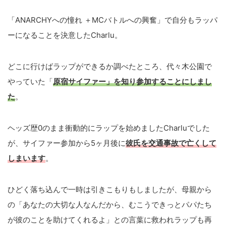
「ANARCHYへの憧れ ＋MCバトルへの興奮」で自分もラッパ
ーになることを決意したCharlu。
どこに行けばラップができるか調べたところ、代々木公園で
やっていた「
原宿サイファー
」を知り参加することにしまし
た
。
ヘッズ歴0のまま衝動的にラップを始めましたCharluでした
が、サイファー参加から5ヶ月後に
彼氏を交通事故で
亡くして
しまいます
。
ひどく落ち込んで一時は引きこもりもしましたが、母親から
の「あなたの大切な人なんだから、むこうできっとパパたち
が彼のことを助けてくれるよ」との言葉に救われラップも再