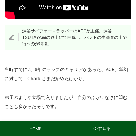
渋谷サイファー＝ラッパーのACEが主催。渋谷
TSUTAYA前の路上にて開催し、バンドの生演奏の上で
行うのが特徴。
当時すでに7、8年のラップのキャリアがあった、ACE、掌幻
に対して、Charluはまだ始めたばかり。
弟子のような立場で入りましたが、自分のふがいなさに凹む
ことも多かったそうです。
いちばん下手な人が重いスピーカーを持つという決ま
TOPに戻る
HOME
りがあり、いつも持つことになったCharluは取り残さ