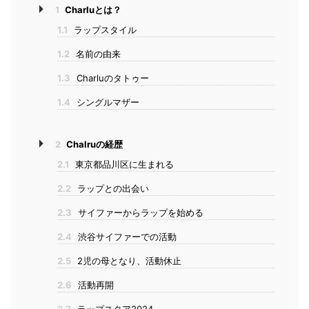
1
Charluとは？
1.1
ラップスタイル
1.2
名前の由来
1.3
Charluのタトゥー
1.4
シングルマザー
2
Chalruの経歴
2.1
東京都品川区に生まれる
2.2
ラップとの出会い
2.3
サイファーからラップを始める
2.4
渋谷サイファーでの活動
2.5
2児の母となり、活動休止
2.6
活動再開