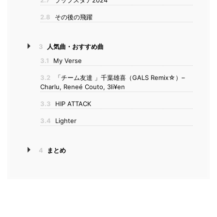
2.7
ラップスタア2024
2.8
その後の飛躍
3
人気曲・おすすめ曲
3.1
My Verse
3.2
「チーム友達 」千葉雄喜（GALS Remix☆）–
Charlu, Reneé Couto, 3li¥en
3.3
HIP ATTACK
3.4
Lighter
4
まとめ