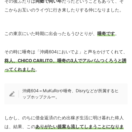
その後ふたりは
同郷で同い年
だったということもあって、そ
こからお互いのライヴに行き来したりする仲になりました。
この東京にいた時期に出会ったもうひとりが、
唾奇です
。
その時に唾奇は「沖縄604においでよ」と声をかけてくれて、
柊人、CHICO CARLITO、唾奇の3人でアルバムつくろうと誘
ってくれました
。
沖縄604＝MuKuRoや唾奇、Disryなどが所属するヒ
ップホップクルー。
しかし、のちに借金返済のため出稼ぎ生活に明け暮れた柊人
は、結果、この
ありがたい提案も流してしまうことになりま