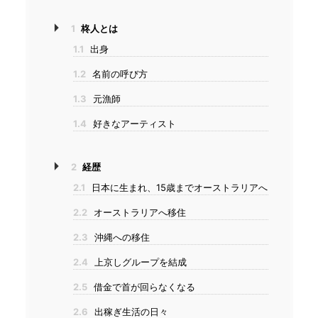
1
柊人とは
1.1
出身
1.2
名前の呼び方
1.3
元漁師
1.4
好きなアーティスト
2
経歴
2.1
日本に生まれ、15歳までオーストラリアへ
2.2
オーストラリアへ移住
2.3
沖縄への移住
2.4
上京しグループを結成
2.5
借金で首が回らなくなる
2.6
出稼ぎ生活の日々