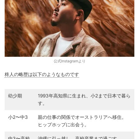
公式Instagramより
柊人の略歴は以下のようなものです
幼少期
1993年高知県に生まれ、小2まで日本で暮ら
す。
小2〜中3
親の仕事の関係でオーストラリアへ移住。
ヒップホップに出会う。
中3〜高校
沖縄に引っ越し、高校卒業まで過ごす。