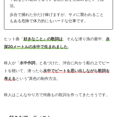
法。
歩合で捕れた分だけ稼げますが、サメに襲われること
もある危険で体力的にもハードな仕事です。
ヒット曲「
好きなこと」の歌詞は
、そんな潜り漁の最中、
水
深20メートルの
水中で生まれました
。
柊人が「
水中作詞
」と名づけた、沖合に向かう船の上でビー
トを聴いて、潜ったら
水中でビートを思い出しながら歌詞を
考える
という”異色の制作方法。
柊人はこんなやり方で何曲もの歌詞を作ってきたそうです。