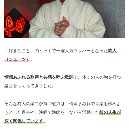
「好きなこと」のヒットで一躍人気ラッパーとなった
柊人
（シューツ）
。
情感あふれる歌声と共感を呼ぶ歌詞
で、多くの人の胸を打つ
楽曲をつくってきました。
そんな柊人の楽曲が持つ魅力は、借金まみれで音楽を諦めよ
うとした過去や、沖縄で漁師をしながら活動した
彼の人生が
深く関係しています
。