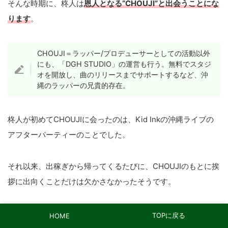
そんな時期に、柊人は
恩人となる“CHOUJI”と出会うことにな
ります
。
CHOUJI＝ラッパー/プロデューサーとしての活動以外
にも、「DGH STUDIO」の運営も行う。無料でスタジ
オを開放し、曲のリリースまでサポートするなど、沖
縄のラッパーの兄貴的存在。
柊人が初めてCHOUJIに会ったのは、Kid Inkの沖縄ライブの
アフターパーティーのことでした。
それ以来、出稼ぎから帰ってくるたびに、CHOUJIのもとに挨
拶に出向くことだけは欠かさなかったそうです。
周りからも見放されていた柊人を、
CHOJIだけは気にかけて
TOPに戻る
HOME