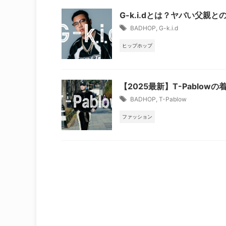
G-k.i.dとは？ヤバい父
BADHOP
,
G-k.i.d
ヒップホップ
【2025最新】T-Pablo
BADHOP
,
T-Pablow
ファッション