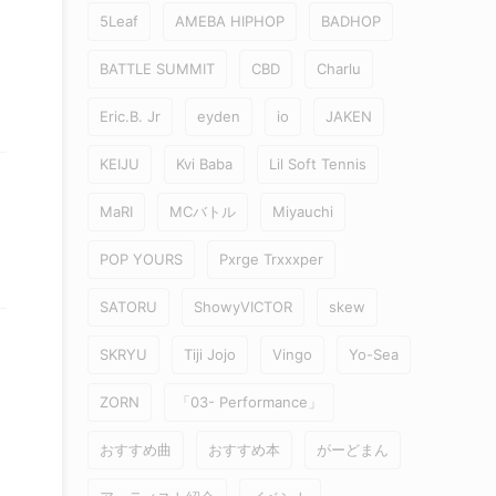
5Leaf
AMEBA HIPHOP
BADHOP
BATTLE SUMMIT
CBD
Charlu
Eric.B. Jr
eyden
io
JAKEN
KEIJU
Kvi Baba
Lil Soft Tennis
MaRI
MCバトル
Miyauchi
POP YOURS
Pxrge Trxxxper
SATORU
ShowyVICTOR
skew
SKRYU
Tiji Jojo
Vingo
Yo-Sea
ZORN
「03- Performance」
おすすめ曲
おすすめ本
がーどまん