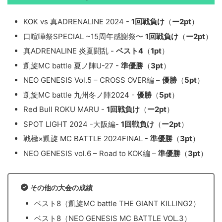
KOK vs 真ADRENALINE 2024 -
1回戦負け
（
ー2pt
）
口喧嘩祭SPECIAL ~15周年感謝祭〜
1回戦負け
（
ー2pt
）
真ADRENALINE 炎夏闘乱 -
ベスト4
（
1pt
）
凱旋MC battle 夏ノ陣U-27 -
準優勝
（
3pt
）
NEO GENESIS Vol.5 – CROSS OVER編 –
優勝
（
5pt
）
凱旋MC battle 九州冬ノ陣2024 -
優勝
（
5pt
）
Red Bull ROKU MARU -
1回戦負け
（
ー2pt
）
SPOT LIGHT 2024 -大阪編-
1回戦負け
（
ー2pt
）
戦極×凱旋 MC BATTLE 2024FINAL -
準優勝
（
3pt
）
NEO GENESIS vol.6 – Road to KOK編 –
準優勝
（
3pt
）
その他の大会の成績
ベスト8（凱旋MC battle THE GIANT KILLING2）
ベスト8（NEO GENESIS MC BATTLE VOL.3）