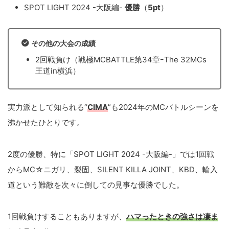
SPOT LIGHT 2024 -大阪編-
優勝
（
5pt
）
その他の大会の成績
2回戦負け（戦極MCBATTLE第34章ｰThe 32MCs
王道in横浜）
実力派として知られる“
CIMA
”も2024年のMCバトルシーンを
沸かせたひとりです。
2度の優勝、特に「SPOT LIGHT 2024 -大阪編-」では1回戦
からMC☆ニガリ、裂固、SILENT KILLA JOINT、KBD、輪入
道という難敵を次々に倒しての見事な優勝でした。
1回戦負けすることもありますが、
ハマったときの強さは凄ま