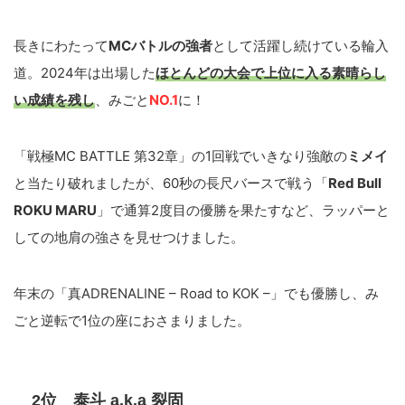
長きにわたって
MCバトルの強者
として活躍し続けている輪入
道。2024年は出場した
ほとんどの大会で上位に入る素晴らし
い成績を残し
、みごと
NO.1
に！
「戦極MC BATTLE 第32章」の1回戦でいきなり強敵の
ミメイ
と当たり破れましたが、60秒の長尺バースで戦う「
Red Bull
ROKU MARU
」で通算2度目の優勝を果たすなど、ラッパーと
しての地肩の強さを見せつけました。
年末の「真ADRENALINE – Road to KOK –」でも優勝し、み
ごと逆転で1位の座におさまりました。
2位 泰斗 a.k.a 裂固