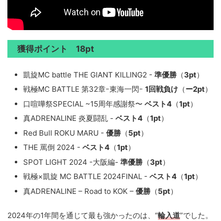
獲得ポイント 18pt
凱旋MC battle THE GIANT KILLING2 -
準優勝
（
3pt
）
戦極MC BATTLE 第32章ｰ東海一閃ｰ
1回戦負け
（
ー2pt
）
口喧嘩祭SPECIAL ~15周年感謝祭〜
ベスト4
（
1pt
）
真ADRENALINE 炎夏闘乱 -
ベスト4
（
1pt
）
Red Bull ROKU MARU -
優勝
（
5pt
）
THE 罵倒 2024 -
ベスト4
（
1pt
）
SPOT LIGHT 2024 -大阪編-
準優勝
（
3pt
）
戦極×凱旋 MC BATTLE 2024FINAL -
ベスト4
（
1pt
）
真ADRENALINE – Road to KOK –
優勝
（
5pt
）
2024年の1年間を通じて最も強かったのは、“
輪入道
”でした。