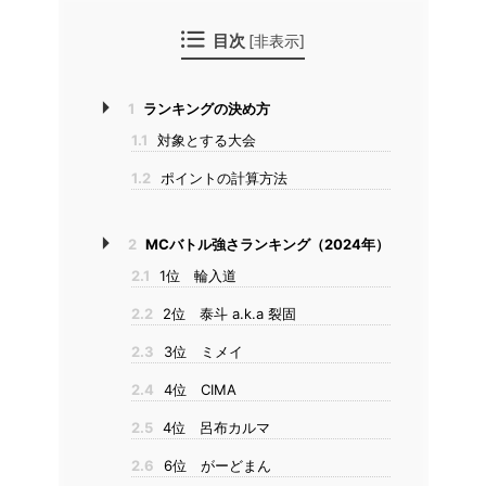
目次
[
非表示
]
1
ランキングの決め方
1.1
対象とする大会
1.2
ポイントの計算方法
2
MCバトル強さランキング（2024年）
2.1
1位 輪入道
2.2
2位 泰斗 a.k.a 裂固
2.3
3位 ミメイ
2.4
4位 CIMA
2.5
4位 呂布カルマ
2.6
6位 がーどまん