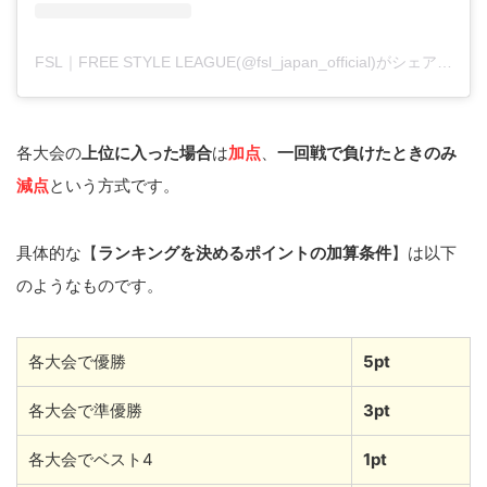
FSL｜FREE STYLE LEAGUE(@fsl_japan_official)がシェアした投稿
各大会の
上位に入った場合
は
加点
、
一回戦で負けたときのみ
減点
という方式です。
具体的な【
ランキングを決めるポイントの加算条件
】は以下
のようなものです。
各大会で優勝
5pt
各大会で準優勝
3pt
各大会でベスト4
1pt