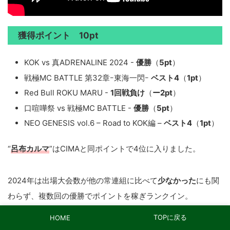
獲得ポイント 10pt
KOK vs 真ADRENALINE 2024 -
優勝
（
5pt
）
戦極MC BATTLE 第32章ｰ東海一閃ｰ
ベスト4
（
1pt
）
Red Bull ROKU MARU -
1回戦負け
（
ー2pt
）
口喧嘩祭 vs 戦極MC BATTLE -
優勝
（
5pt
）
NEO GENESIS vol.6 – Road to KOK編 –
ベスト4
（
1pt
）
“
呂布カルマ
”はCIMAと同ポイントで4位に入りました。
2024年は出場大会数が他の常連組に比べて
少なかった
にも関
わらず、複数回の優勝でポイントを稼ぎランクイン。
TOPに戻る
HOME
個人戦以外にも「
MC BATTLE MATSURI
」に“TEAM 口喧嘩