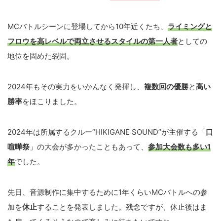
MCバトルシーンに登場してから10年近くたち、
ライミングと
フロウを高レベルで両立させるスタイル
の第一人者
としての
地位を固めた裂固。
2024年もその実力をいかんなく発揮し、
複数回の優勝
と
高い
勝率
をほこりました。
2024年は所属するクルー“HIKIGANE SOUND”が主催する「
口
喧嘩祭
」の大会が多かったこともあって、
参加大会数も多い1
年
でした。
先日、音源制作に集中するために1年くらいMCバトルへの参
加を
休止
することを発表しました。残念ですが、休止後はま