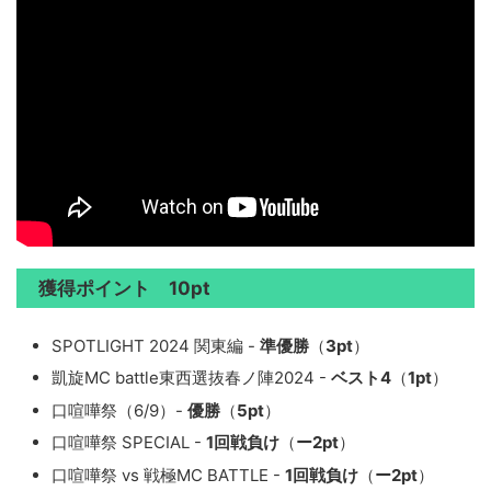
獲得ポイント 10pt
SPOTLIGHT 2024 関東編 -
準優勝
（
3pt
）
凱旋MC battle東西選抜春ノ陣2024 -
ベスト4
（
1pt
）
口喧嘩祭（6/9）-
優勝
（
5pt
）
口喧嘩祭 SPECIAL -
1回戦負け
（
ー2pt
）
口喧嘩祭 vs 戦極MC BATTLE -
1回戦負け
（
ー2pt
）