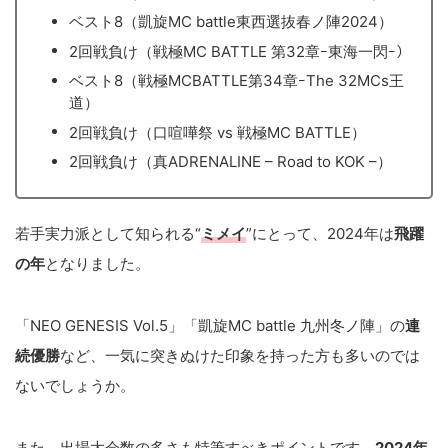
ベスト8（凱旋MC battle東西選抜春ノ陣2024）
2回戦負け（戦極MC BATTLE 第32章ｰ東海一閃ｰ）
ベスト8（戦極MCBATTLE第34章ｰThe 32MCs王
道）
2回戦負け（口喧嘩祭 vs 戦極MC BATTLE）
2回戦負け（真ADRENALINE – Road to KOK –）
若手実力派として知られる“
ミメイ
”にとって、2024年は
飛躍
の年
となりました。
「NEO GENESIS Vol.5」「凱旋MC battle 九州冬ノ陣」の
連
続優勝
など、一気に突きぬけた印象を持った方も多いのでは
ないでしょうか。
また、出場大会数の多さも特筆すべきポイントです。
2024年