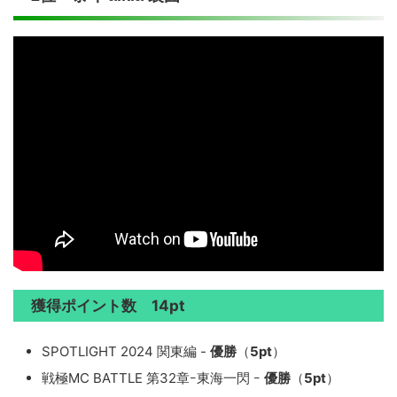
獲得ポイント数 14pt
SPOTLIGHT 2024 関東編 -
優勝
（
5pt
）
戦極MC BATTLE 第32章ｰ東海一閃 ｰ
優勝
（
5pt
）