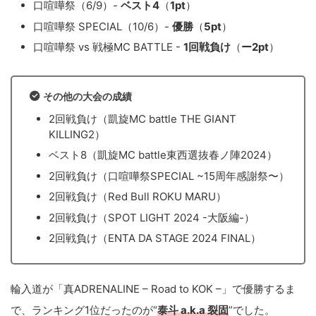
口喧嘩祭（6/9）-
ベスト4
（
1pt
）
口喧嘩祭 SPECIAL（10/6）-
優勝
（
5pt
）
口喧嘩祭 vs 戦極MC BATTLE -
1回戦負け
（
ー2pt
）
その他の大会の成績
2回戦負け（凱旋MC battle THE GIANT
KILLING2）
ベスト8（凱旋MC battle東西選抜春ノ陣2024）
2回戦負け（口喧嘩祭SPECIAL ~15周年感謝祭〜）
2回戦負け（Red Bull ROKU MARU）
2回戦負け（SPOT LIGHT 2024 -大阪編-）
2回戦負け（ENTA DA STAGE 2024 FINAL）
輪入道が「真ADRENALINE – Road to KOK –」で優勝するま
で、ランキング1位だったのが“
泰斗 a.k.a 裂固
”でした。