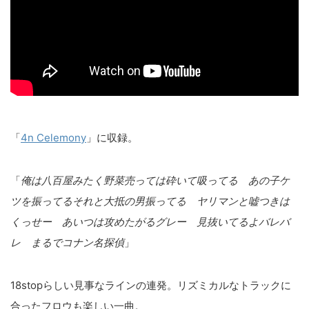
「
4n Celemony
」に収録。
「
俺は八百屋みたく野菜売っては砕いて吸ってる あの子ケ
ツを振ってるそれと大抵の男振ってる ヤリマンと嘘つきは
くっせー あいつは攻めたがるグレー 見抜いてるよバレバ
レ まるでコナン名探偵
」
18stopらしい見事なラインの連発。リズミカルなトラックに
合ったフロウも楽しい一曲。