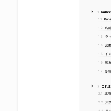
1
Kane
1.1
Ka
1.2
名前
1.3
ラッ
1.4
楽曲
1.5
イメ
1.6
盟友R
1.7
影響
2
これま
2.1
北海
2.2
大学
2.3
ラ