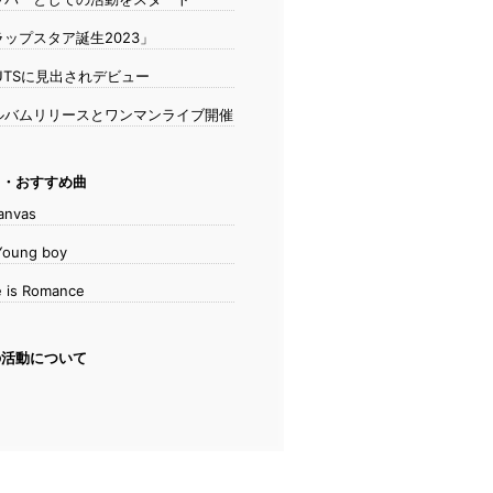
ップスタア誕生2023」
UTSに見出されデビュー
ルバムリリースとワンマンライブ開催
・おすすめ曲
anvas
Young boy
e is Romance
活動について
め