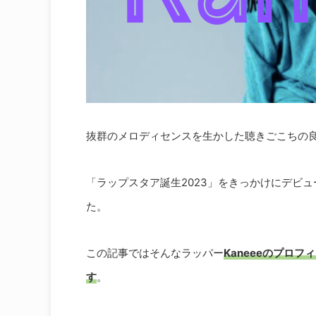
抜群のメロディセンスを生かした聴きごこちの
「ラップスタア誕生2023」をきっかけにデビ
た。
この記事ではそんなラッパー
Kaneeeのプロ
す
。