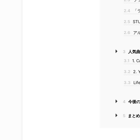
2.4
「ラ
2.5
ST
2.6
ア
3
人気曲
3.1
1. C
3.2
2. 
3.3
Lif
4
今後の
5
まと