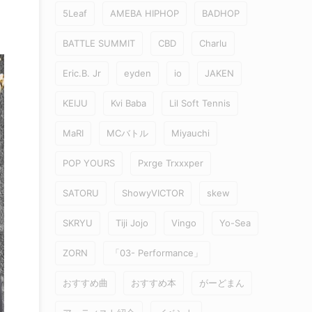
5Leaf
AMEBA HIPHOP
BADHOP
BATTLE SUMMIT
CBD
Charlu
Eric.B. Jr
eyden
io
JAKEN
KEIJU
Kvi Baba
Lil Soft Tennis
MaRI
MCバトル
Miyauchi
POP YOURS
Pxrge Trxxxper
SATORU
ShowyVICTOR
skew
SKRYU
Tiji Jojo
Vingo
Yo-Sea
ZORN
「03- Performance」
おすすめ曲
おすすめ本
がーどまん