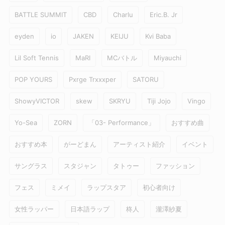
BATTLE SUMMIT
CBD
Charlu
Eric.B. Jr
eyden
io
JAKEN
KEIJU
Kvi Baba
Lil Soft Tennis
MaRI
MCバトル
Miyauchi
POP YOURS
Pxrge Trxxxper
SATORU
ShowyVICTOR
skew
SKRYU
Tiji Jojo
Vingo
Yo-Sea
ZORN
「03- Performance」
おすすめ曲
おすすめ本
がーどまん
アーティスト紹介
イベント
サングラス
スタジャン
タトゥー
ファッション
フェス
ミメイ
ラップスタア
初心者向け
女性ラッパー
日本語ラップ
柊人
瀧澤紗夏