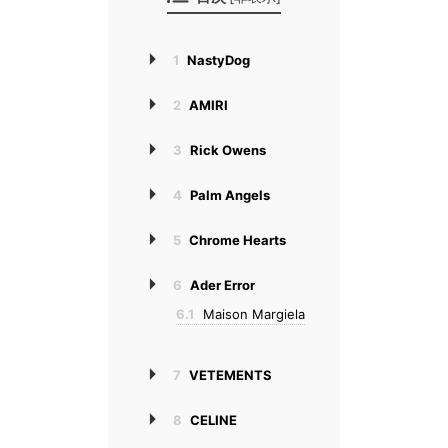
1
NastyDog
2
AMIRI
3
Rick Owens
4
Palm Angels
5
Chrome Hearts
6
Ader Error
6.1
Maison Margiela
7
VETEMENTS
8
CELINE