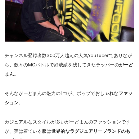
チャンネル登録者数300万人越えの人気YouTuberでありなが
ら、数々のMCバトルで好成績を残してきたラッパーの
がーど
まん
。
そんながーどまんの魅力の1つが、ポップでおしゃれな
ファッ
ション
。
カジュアルなスタイルが多いがーどまんのファッションです
が、実は着ている服は
世界的なラグジュアリーブランドのも