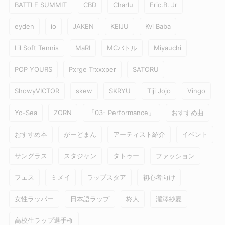
BATTLE SUMMIT
CBD
Charlu
Eric.B. Jr
eyden
io
JAKEN
KEIJU
Kvi Baba
Lil Soft Tennis
MaRI
MCバトル
Miyauchi
POP YOURS
Pxrge Trxxxper
SATORU
ShowyVICTOR
skew
SKRYU
Tiji Jojo
Vingo
Yo-Sea
ZORN
「03- Performance」
おすすめ曲
おすすめ本
がーどまん
アーティスト紹介
イベント
サングラス
スタジャン
タトゥー
ファッション
フェス
ミメイ
ラップスタア
初心者向け
女性ラッパー
日本語ラップ
柊人
瀧澤紗夏
高校生ラップ選手権