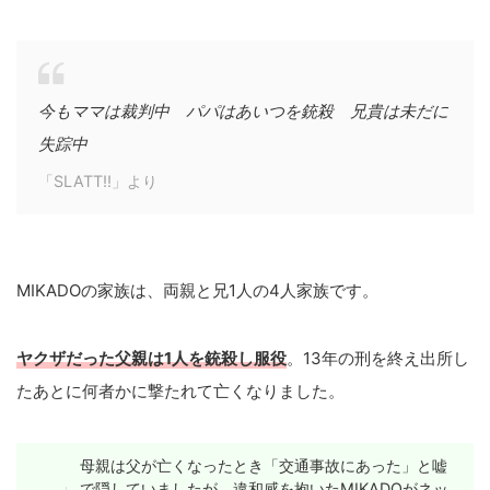
今もママは裁判中 パパはあいつを銃殺 兄貴は未だに
失踪中
「SLATT!!」より
MIKADOの家族は、両親と兄1人の4人家族です。
ヤクザだった父親は1人を銃殺し服役
。13年の刑を終え出所し
たあとに何者かに撃たれて亡くなりました。
母親は父が亡くなったとき「交通事故にあった」と嘘
で隠していましたが、違和感を抱いたMIKADOがネッ