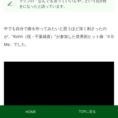
ラップの「
なんでも言っていいんや
」という点が好
きになったと語っています。
中でも自分で曲を作ってみたいと思うほど深く刺さったの
が、“Kohh（現・千葉雄喜）”が参加した世界的ヒット曲「It G
Ma」でした。
TOPに戻る
HOME