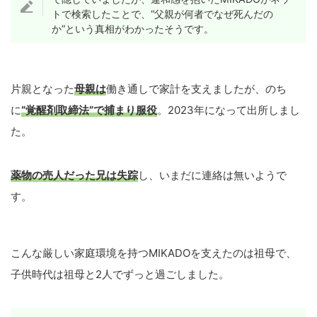
トで検索したことで、“父親が何者でなぜ死んだの
か”という真相がわかったそうです。
片親となった
母親は
働き通しで家計を支えましたが、のち
に
“覚醒剤取締法”で捕まり服役
。2023年になって出所しまし
た。
薬物の売人だった兄は失踪
し、いまだに連絡は無いようで
す。
こんな厳しい家庭環境を持つMIKADOを支えたのは祖母で、
子供時代は祖母と2人でずっと過ごしました。