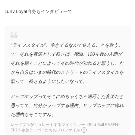
Lunv Loyal自身もインタビューで
“
ライフスタイル”。生きてるなかで見えることを歌う。
で、それを音源として残せば、極論、100年後の人間が
それを聴くことによってその時代が知れると思うし。だ
から自分はいまの時代のストリートのライフスタイルを
歌って、残せるようにしたいなって
。
ヒップホップってそこにめちゃくちゃ適応した音楽だと
思ってて、自分がラップする理由、ヒップホップに惚れ
た理由もそこですね
。
レッドブルがキュレートするマイクリレー《Red Bull RASEN》
EP23 参加ラッパーたちのプロファイル ③