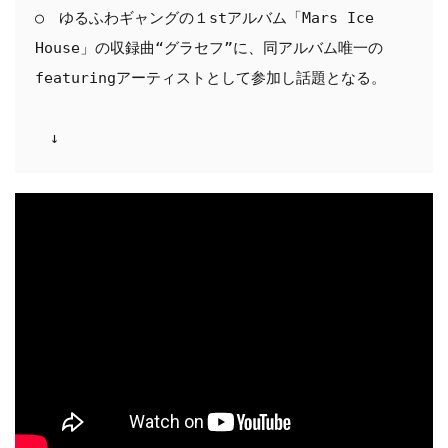
○　ゆるふわギャングの１stアルバム「Mars Ice 
House」の収録曲“グラセフ”に、同アルバム唯一の
featuringアーティストとして参加し話題となる。

　↓