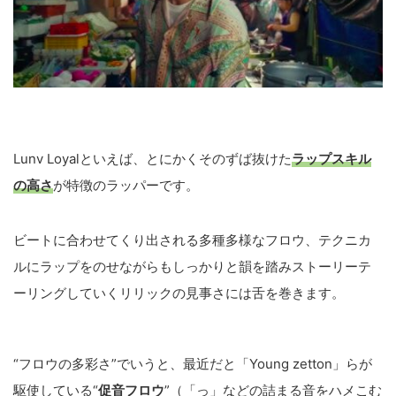
Lunv Loyalといえば、とにかくそのずば抜けた
ラップスキル
の高さ
が特徴のラッパーです。
ビートに合わせてくり出される多種多様なフロウ、テクニカ
ルにラップをのせながらもしっかりと韻を踏みストーリーテ
ーリングしていくリリックの見事さには舌を巻きます。
“フロウの多彩さ”でいうと、最近だと「Young zetton」らが
駆使している“
促音フロウ
”（「っ」などの詰まる音をハメこむ