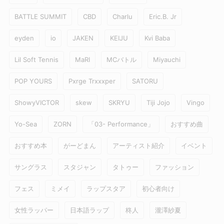
BATTLE SUMMIT
CBD
Charlu
Eric.B. Jr
eyden
io
JAKEN
KEIJU
Kvi Baba
Lil Soft Tennis
MaRI
MCバトル
Miyauchi
POP YOURS
Pxrge Trxxxper
SATORU
ShowyVICTOR
skew
SKRYU
Tiji Jojo
Vingo
Yo-Sea
ZORN
「03- Performance」
おすすめ曲
おすすめ本
がーどまん
アーティスト紹介
イベント
サングラス
スタジャン
タトゥー
ファッション
フェス
ミメイ
ラップスタア
初心者向け
女性ラッパー
日本語ラップ
柊人
瀧澤紗夏